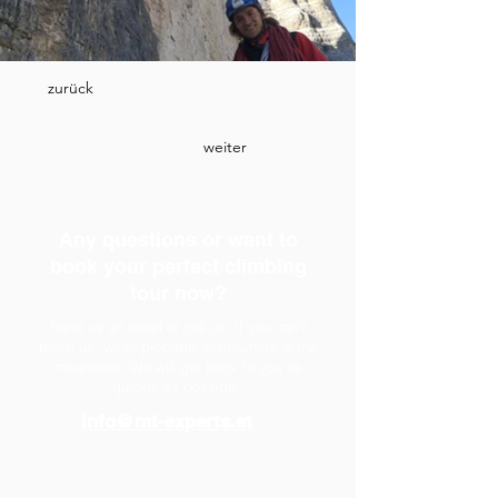
zurück
weiter
Any questions or want to
book your perfect climbing
tour now?
Send us an email or call us. If you can't
reach us, we're probably somewhere in the
mountains. We will get back to you as
quickly as possible.
info@mt-experts.at