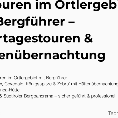
ouren im Ortlergeb
Bergführer –
tagestouren &
enübernachtung
ren im Ortlergebiet mit Bergführer.
er, Cevedale, Königsspitze & Zebru’ mit Hüttenübernachtung 
anca-Hütte.
 & Südtiroler Bergpanorama – sicher geführt & professionell 
:
Tec