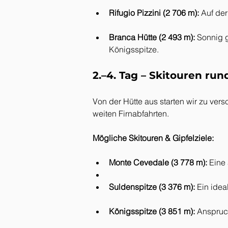
Rifugio Pizzini (2 706 m):
 Auf de
Branca Hütte (2 493 m):
 Sonnig 
Königsspitze.
2.–4. Tag – Skitouren ru
Von der Hütte aus starten wir zu ver
weiten Firnabfahrten.
Mögliche Skitouren & Gipfelziele:
Monte Cevedale (3 778 m):
 Eine
Suldenspitze (3 376 m):
 Ein idea
Königsspitze (3 851 m):
 Anspruch