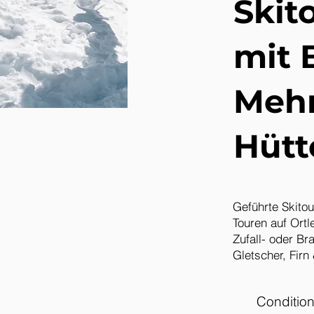
Skit
mit 
Mehr
Hütt
Geführte Skitou
Touren auf Ortl
Zufall- oder Br
Gletscher, Firn
Condition