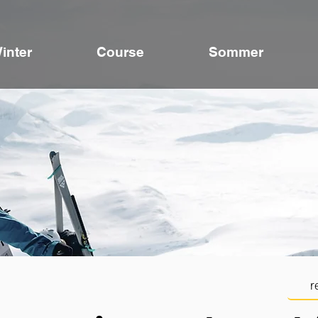
inter
Course
Sommer
r