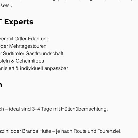
ckets.)
T Experts
rer mit Ortler-Erfahrung
 oder Mehrtagestouren
 Südtiroler Gastfreundschaft
pfeln & Geheimtipps
anisiert & individuell anpassbar
n
ich – ideal sind 3–4 Tage mit Hüttenübernachtung.
Pizzini oder Branca Hütte – je nach Route und Tourenziel.