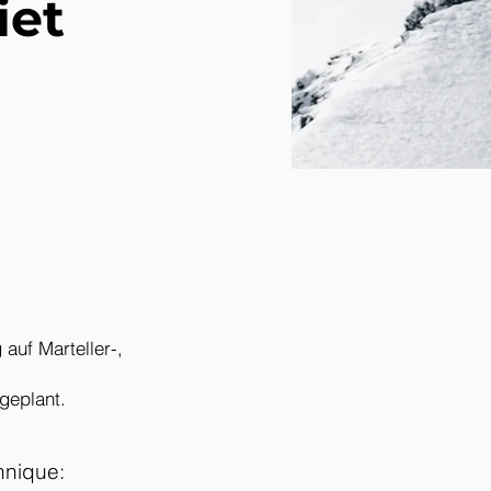
iet
auf Marteller-,
geplant.
hnique: