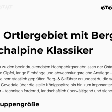
 Ortlergebiet mit Berg
chalpine Klassiker
ren zu den beeindruckendsten Hochgebirgserlebnissen der Ost
te Gipfel, lange Firnhänge und abwechslungsreiche Anstiege –p
nem staatlich geprüften Berg- & Skiführer erkundest du die sc
evedale über die steile Königsspitze bis hin zum imposanten 
r – technisch fordernd, landschaftlich überwältigend und sicher
Gruppengröße