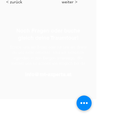
< zurück
weiter >
Noch Fragen oder buche
gleich deine Traumtour!
Schick' uns ein Email oder ruf uns an. Wenn
du uns nicht erreichst, sind wir sicherlich
irgendwo in den Bergen unterwegs. Wir
melden uns so schnell wie möglich bei dir.
info@mt-experts.at
Partner