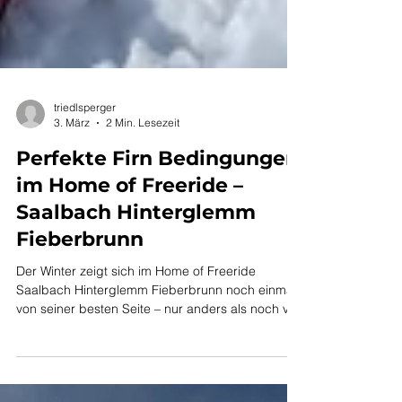
triedlsperger
3. März
2 Min. Lesezeit
Perfekte Firn Bedingungen
im Home of Freeride –
Saalbach Hinterglemm
Fieberbrunn
Der Winter zeigt sich im Home of Freeride
Saalbach Hinterglemm Fieberbrunn noch einmal
von seiner besten Seite – nur anders als noch vor
wenigen Tagen. Letzte Woche waren wir mit
unseren Gästen noch im feinsten Pulverschnee
unterwegs. Kalte Temperaturen, trockener