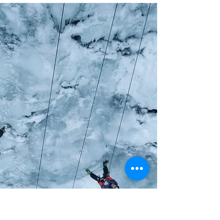
Freeride Saisonstart Winter 2025/26 – motiviert in
den Winter Am 27.11.2025 ist für uns offiziell der
Freeride-Start in die Wintersaison 2025/26 erfolgt.
Die ersten Tage im Gelände haben gezeigt: Ein
solider Start , gute Basis und motivierte Gäste –
genau so darf eine neue Saison beginnen. Auch
wenn der ganz große Powder noch auf sich
warten lässt, sind die Bedingungen für den
Saisonbeginn vielversprechend. Jetzt hoffen wir
auf ein paar ordentliche Neuschneeschübe rund
um d