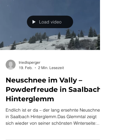
Schnee und traumhafte Abfahrten abseits der
Piste. Jetzt hat die Sonne übernommen – und
verwandelt die Hänge Schritt für Schritt in
perfekten Firn. Vom Powder zum perfekten Firn
Mit den wärmeren Temperaturen und sta
Load video
triedlsperger
19. Feb.
2 Min. Lesezeit
Neuschnee im Vally –
Powderfreude in Saalbach
Hinterglemm
Endlich ist er da – der lang ersehnte Neuschnee
in Saalbach Hinterglemm.Das Glemmtal zeigt
sich wieder von seiner schönsten Winterseite: