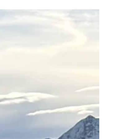
weiße Wälder, frische Lines und perfekte
Bedingungen für Freeride & Skitouren. Die letzten
Tage haben uns genau das gebracht, worauf wir
alle gewartet haben – kalte Temperaturen, stabile
Wetterfenster und feinsten Powder. Perfekte
Bedingungen für Freeride & Skitour Mit dem
Neuschnee hat sich das Gelände komplett
verwandelt.Ungespurte Hänge,