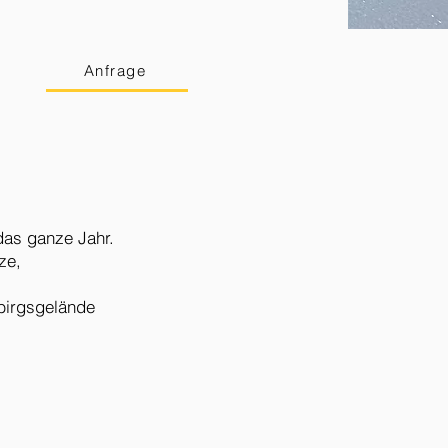
Anfrage
 das ganze Jahr.
ze,
ebirgsgelände