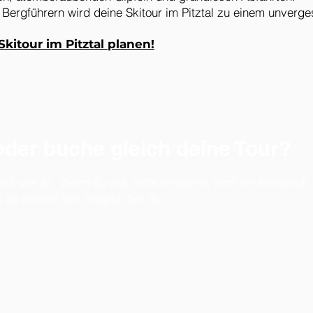
 Bergführern wird deine Skitour im Pitztal zu einem unverge
kitour im Pitztal planen!
der buche gleich deine Tour?
 ruf uns an. Wenn du uns nicht erreichst, sind wir sicherlic
so schnell wie möglich bei dir.