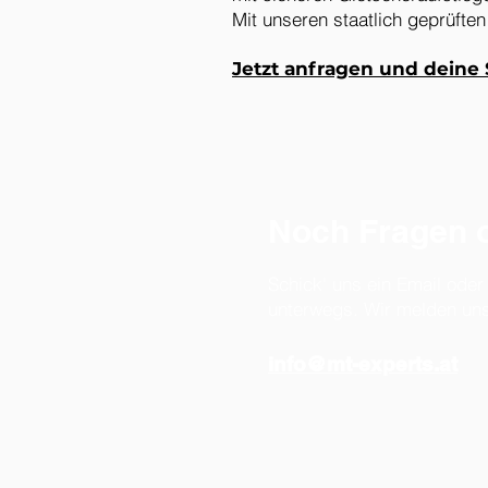
Mit unseren staatlich geprüften
Jetzt anfragen
und deine S
Noch Fragen o
Schick' uns ein Email oder
unterwegs. Wir melden uns 
info@mt-experts.at