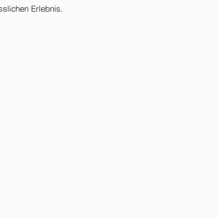
sslichen Erlebnis.
h irgendwo in den Bergen